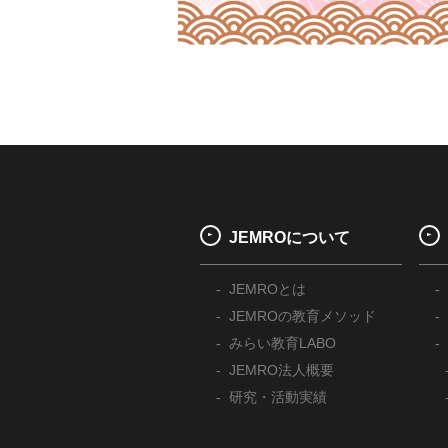
JEMROについて
JEMROとは
JEMROの教育メソッド
みらい教育LABO
JEMRO法人概要
研究・活動実績