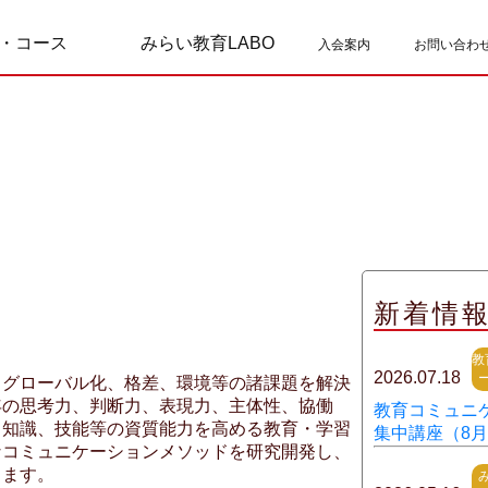
・コース
みらい教育LABO
入会案内
お問い合わ
新着情
。
教
2026.07.18
、グローバル化、格差、環境等の諸課題を解決
年の思考力、判断力、表現力、主体性、協働
教育コミュニ
、知識、技能等の資質能力を高める教育・学習
集中講座（8
なコミュニケーションメソッドを研究開発し、
します。