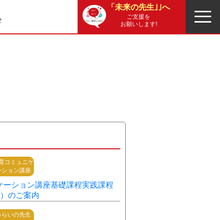
「未来の先生｣｣へ
ご支援を
せ
お願いします!
報
育コミュニケ
ーション講座
ケーション講座基礎課程実践課程
月）のご案内
みらいの先生